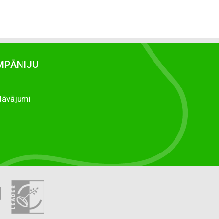
MPĀNIJU
dāvājumi