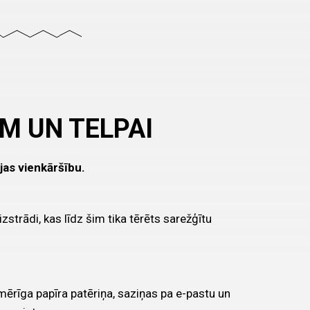
M UN TELPAI
jas vienkāršību.
strādi, kas līdz šim tika tērēts sarežģītu
ērīga papīra patēriņa, saziņas pa e-pastu un