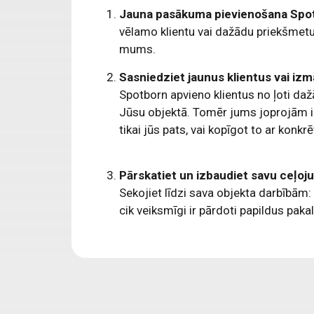
Jauna pasākuma pievienošana Spot
vēlamo klientu vai dažādu priekšmetu i
mums.
Sasniedziet jaunus klientus vai iz
Spotborn apvieno klientus no ļoti daž
Jūsu objektā. Tomēr jums joprojām ir
tikai jūs pats, vai kopīgot to ar kon
Pārskatiet un izbaudiet savu ceļo
Sekojiet līdzi sava objekta darbībām: 
cik veiksmīgi ir pārdoti papildus paka