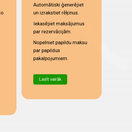
Automātiski ģenerējiet
to
un izrakstiet rēķinus.
Iekasējiet maksājumus
par rezervācijām.
Nopelniet papildu maksu
par papildus
pakalpojumiem.
Lasīt vairāk