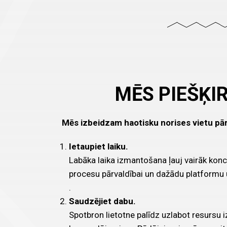
MĒS PIEŠĶI
Mēs izbeidzam haotisku norises vietu pārv
Ietaupiet laiku.
Labāka laika izmantošana ļauj vairāk konce
procesu pārvaldībai un dažādu platform
.
Saudzējiet dabu.
Spotbron lietotne palīdz uzlabot resursu