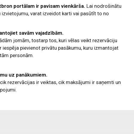
bron portālam ir pavisam vienkārša.
Lai nodrošinātu
zvietojumu, varat izveidot karti vai pasūtīt to no
mantojiet savām vajadzībām.
ādām jomām, tostarp tos, kuri vēlas veikt rezervāciju
 iespēja pievienot privātu pasākumu, kuru izmantojat
krētām personām.
jumu uz panākumiem.
cik rezervācijas ir veiktas, cik maksājumi ir saņemti un
lpojumi.