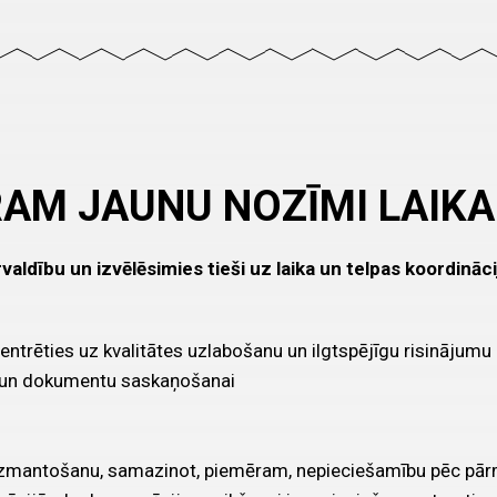
RAM JAUNU NOZĪMI LAIKA
aldību un izvēlēsimies tieši uz laika un telpas koordināci
ntrēties uz kvalitātes uzlabošanu un ilgtspējīgu risinājumu iz
u un dokumentu saskaņošanai
 izmantošanu, samazinot, piemēram, nepieciešamību pēc pārm