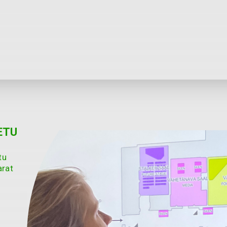
ETU
tu
arat