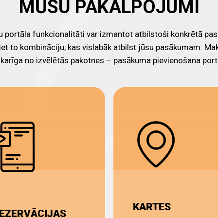
MŪSU PAKALPOJUMI
 portāla funkcionalitāti var izmantot atbilstoši konkrētā 
iet to kombināciju, kas vislabāk atbilst jūsu pasākumam. 
karīga no izvēlētās pakotnes – pasākuma pievienošana port
KARTES
EZERVĀCIJAS