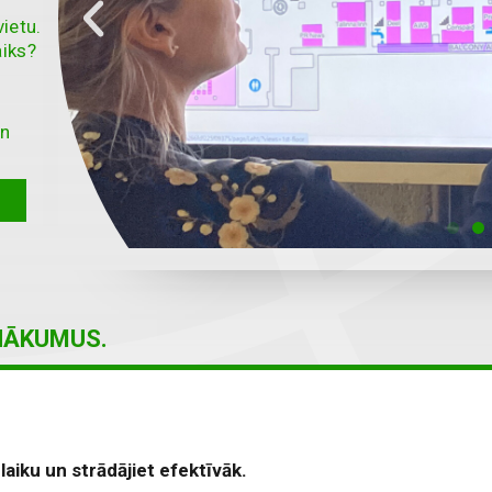
ietu.
aiks?
un
ANĀKUMUS.
aiku un strādājiet efektīvāk.