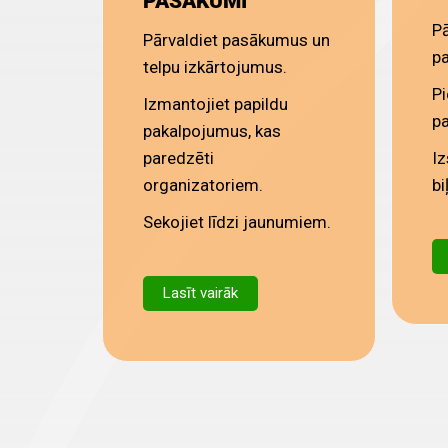
PASĀKUMI
Pā
Pārvaldiet pasākumus un
pa
telpu izkārtojumus.
Pi
Izmantojiet papildu
pa
pakalpojumus, kas
paredzēti
Iz
organizatoriem.
bi
Sekojiet līdzi jaunumiem.
Lasīt vairāk