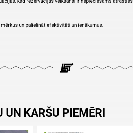
ijās, kad rezervācijas veikšanai ir nepieciešams atrasties 
ērķus un palielināt efektivitāti un ienākumus.
 UN KARŠU PIEMĒRI