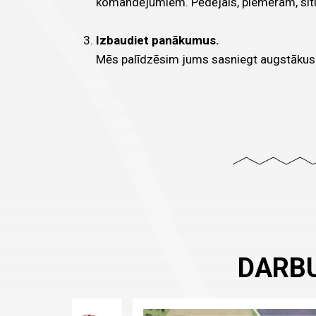
komandējumiem. Pēdējais, piemēram, situāc
Izbaudiet panākumus.
Mēs palīdzēsim jums sasniegt augstākus m
DARBU