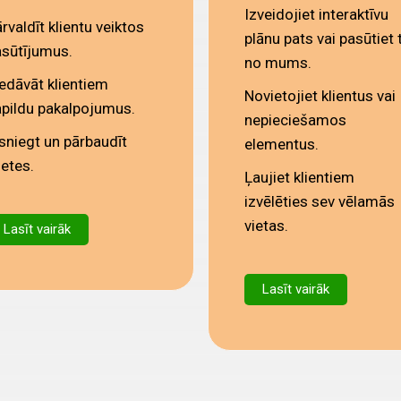
Izveidojiet interaktīvu
rvaldīt klientu veiktos
plānu pats vai pasūtiet 
sūtījumus.
no mums.
edāvāt klientiem
Novietojiet klientus vai
pildu pakalpojumus.
nepieciešamos
sniegt un pārbaudīt
elementus.
ļetes.
Ļaujiet klientiem
izvēlēties sev vēlamās
vietas.
Lasīt vairāk
Lasīt vairāk